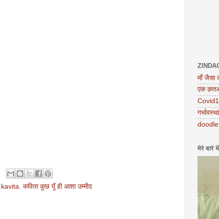
ZINDA
माँ जैसा 
एक क़तआ अ
Covid19 
गर्भावस्थ
doodle
मेरे बारे में
,
kavita
,
कविता कुछ यूँ ही आशा उम्मीद