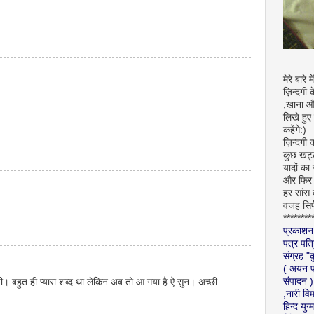
मेरे बारे म
ज़िन्दगी 
,खाना और
लिखे हु
कहेंगे:)
ज़िन्दगी 
कुछ खट्
यादों का
और फिर उ
हर सांस
वजह सिर्
********
प्रकाशन
पत्र पत्
संग्रह "
( अयन प्
संपादन )
बहुत ही प्‍यारा शब्‍द था लेकिन अब तो आ गया है ऐ सुन। अच्‍छी
,नारी वि
हिन्द यु