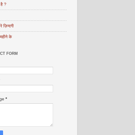
 है ?
ारे ज़िन्दगी
 महीने के
CT FORM
age
*