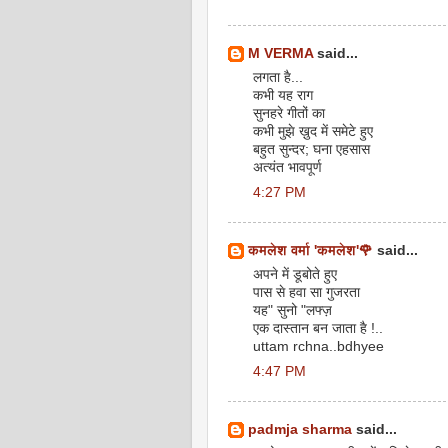
M VERMA
said...
लगता है...
कभी यह राग
सुनहरे गीतों का
कभी मुझे ख़ुद में समेटे हुए
बहुत सुन्दर; घना एहसास
अत्यंत भावपूर्ण
4:27 PM
कमलेश वर्मा 'कमलेश'🌹
said...
अपने में डूबोते हुए
पास से हवा सा गुजरता
यह" सुनो "लफ्ज़
एक दास्तान बन जाता है !..
uttam rchna..bdhyee
4:47 PM
padmja sharma
said...