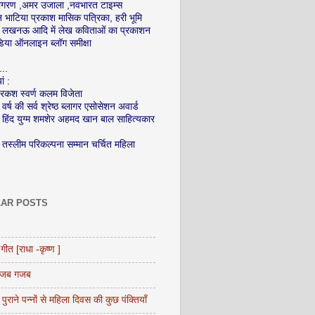
ागरण ,अमर उजाला ,नवभारत टाइम्स
भाटिया प्रकाश मासिक पत्रिका, हरी भूमि
ेश लखनऊ आदि में लेख कविताओं का प्रकाशन
िडिया ऑनलाइन ब्लॉग समीक्षा
...
ं :
कश स्वर्ण कलम विजेता
वर्ष की सर्व श्रेष्ठ ब्लागर एसोसेशन अवार्ड
 हिंद युग्म शमशेर अहमद खान बाल साहित्यकार
 तस्लीम परिकल्पना सम्मान चर्चित महि
ला
AR POSTS
गीत [राधा -कृष्ण ]
अजब गजब
पुराने पन्नों से महिला दिवस की कुछ पंक्तियाँ