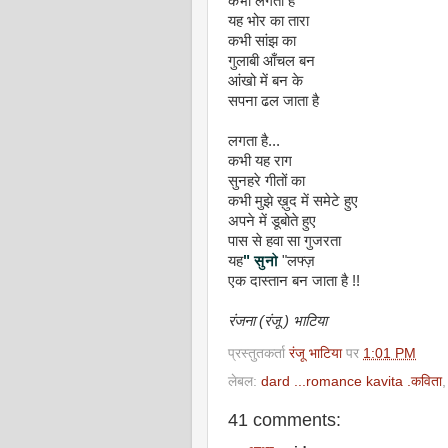
कभी लगता है
यह भोर का तारा
कभी सांझ का
गुलाबी आँचल बन
आंखो में बन के
सपना ढल जाता है
लगता है...
कभी यह राग
सुनहरे गीतों का
कभी मुझे ख़ुद में समेटे हुए
अपने में डूबोते हुए
पास से हवा सा गुजरता
यह
"
सुनो
"लफ्ज़
एक दास्तान बन जाता है !!
रंजना
(
रंजू
)
भाटिया
प्रस्तुतकर्ता
रंजू भाटिया
पर
1:01 PM
लेबल:
dard ...romance kavita .कविता
41 comments: