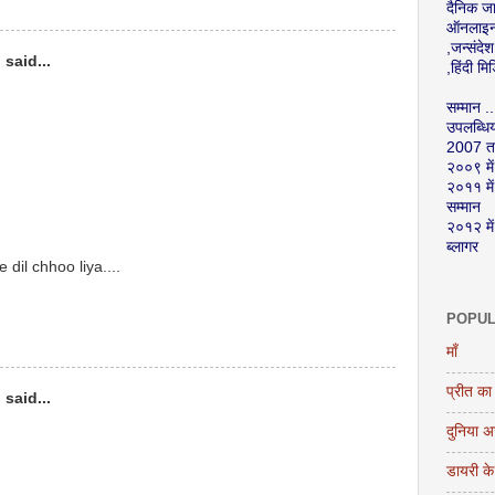
दैनिक ज
ऑनलाइन 
,जन्संद
)
said...
,हिंदी म
सम्मान ..
उपलब्धिया
2007 तर
२००९ में 
२०११ में
सम्मान
२०१२ में
ब्लागर
e dil chhoo liya....
POPUL
माँ
प्रीत का 
)
said...
दुनिया 
डायरी के 