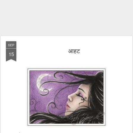
SEP
आहट
15